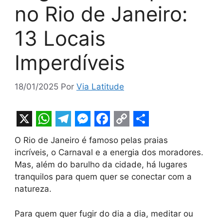
no Rio de Janeiro:
13 Locais
Imperdíveis
18/01/2025
Por
Via Latitude
X
W
T
M
F
C
S
O Rio de Janeiro é famoso pelas praias
h
e
e
a
o
h
incríveis, o Carnaval e a energia dos moradores.
a
l
s
c
p
a
Mas, além do barulho da cidade, há lugares
t
e
s
e
y
r
tranquilos para quem quer se conectar com a
natureza.
s
g
e
b
L
e
A
r
n
o
i
Para quem quer fugir do dia a dia, meditar ou