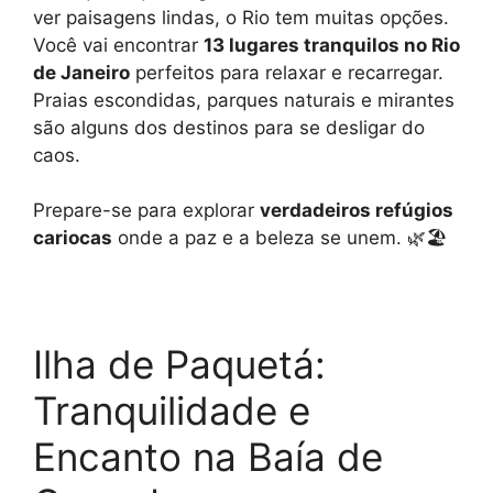
p
a
g
o
n
ver paisagens lindas, o Rio tem muitas opções.
Você vai encontrar
13 lugares tranquilos no Rio
p
m
e
k
k
de Janeiro
perfeitos para relaxar e recarregar.
r
Praias escondidas, parques naturais e mirantes
são alguns dos destinos para se desligar do
caos.
Prepare-se para explorar
verdadeiros refúgios
cariocas
onde a paz e a beleza se unem. 🌿🏖️
Ilha de Paquetá:
Tranquilidade e
Encanto na Baía de