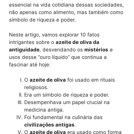
p
m
e
k
k
essencial na vida cotidiana dessas sociedades,
r
não apenas como alimento, mas também como
símbolo de riqueza e poder.
Neste artigo, vamos explorar 10 fatos
intrigantes sobre o
azeite de oliva da
antiguidade
, desvendando os
mistérios
e
usos desse “ouro líquido” que continua a
fascinar até hoje:
O
azeite de oliva
foi usado em rituais
religiosos.
Era um símbolo de riqueza e poder.
Desempenhava um papel crucial na
medicina antiga.
Foi fundamental na culinária das
civilizações antigas
.
O
azeite de oliva
era usado como forma