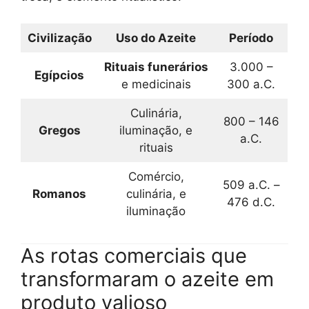
Civilização
Uso do Azeite
Período
Rituais funerários
3.000 –
Egípcios
e medicinais
300 a.C.
Culinária,
800 – 146
Gregos
iluminação, e
a.C.
rituais
Comércio,
509 a.C. –
Romanos
culinária, e
476 d.C.
iluminação
As rotas comerciais que
transformaram o azeite em
produto valioso