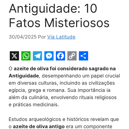
Antiguidade: 10
Fatos Misteriosos
30/04/2025
Por
Via Latitude
X
W
T
M
F
C
S
O
azeite de oliva foi considerado sagrado na
h
e
e
a
o
h
Antiguidade
, desempenhando um papel crucial
a
l
s
c
p
a
em diversas culturas, incluindo as civilizações
t
e
s
e
y
r
egípcia, grega e romana. Sua importância ia
além da culinária, envolvendo rituais religiosos
s
g
e
b
L
e
e práticas medicinais.
A
r
n
o
i
p
a
g
o
n
Estudos arqueológicos e históricos revelam que
o
azeite de oliva antigo
era um componente