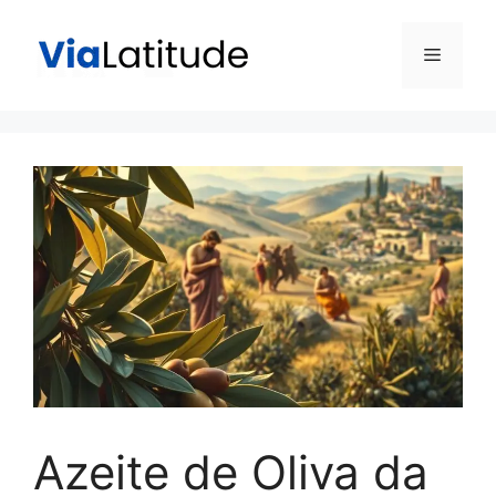
Pular
para
Menu
o
conteúdo
Azeite de Oliva da