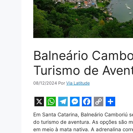
Balneário Cambo
Turismo de Aven
08/12/2024
Por
Via Latitude
X
W
T
M
F
C
S
Em Santa Catarina, Balneário Camboriú s
h
e
e
a
o
h
do turismo de aventura. As opções são mui
a
l
s
c
p
a
em meio à mata nativa. A adrenalina corre