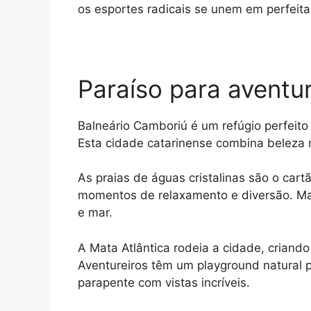
t
e
s
e
y
r
os esportes radicais se unem em perfeita
s
g
e
b
L
e
A
r
n
o
i
p
a
g
o
n
Paraíso para aventur
p
m
e
k
k
r
Balneário Camboriú é um refúgio perfeito 
Esta cidade catarinense combina beleza na
As praias de águas cristalinas são o cart
momentos de relaxamento e diversão. Ma
e mar.
A Mata Atlântica rodeia a cidade, criando
Aventureiros têm um playground natural pa
parapente com vistas incríveis.