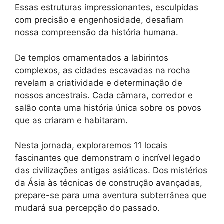
p
a
g
o
n
Essas estruturas impressionantes, esculpidas
com precisão e engenhosidade, desafiam
p
m
e
k
k
nossa compreensão da história humana.
r
De templos ornamentados a labirintos
complexos, as cidades escavadas na rocha
revelam a criatividade e determinação de
nossos ancestrais. Cada câmara, corredor e
salão conta uma história única sobre os povos
que as criaram e habitaram.
Nesta jornada, exploraremos 11 locais
fascinantes que demonstram o incrível legado
das civilizações antigas asiáticas. Dos mistérios
da Ásia às técnicas de construção avançadas,
prepare-se para uma aventura subterrânea que
mudará sua percepção do passado.