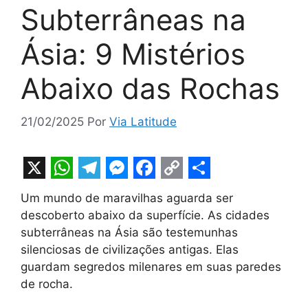
Subterrâneas na
Ásia: 9 Mistérios
Abaixo das Rochas
21/02/2025
Por
Via Latitude
X
W
T
M
F
C
S
Um mundo de maravilhas aguarda ser
h
e
e
a
o
h
descoberto abaixo da superfície. As cidades
a
l
s
c
p
a
subterrâneas na Ásia são testemunhas
t
e
s
e
y
r
silenciosas de civilizações antigas. Elas
guardam segredos milenares em suas paredes
s
g
e
b
L
e
de rocha.
A
r
n
o
i