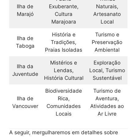
Ilha de
Exuberante,
Naturais,
Marajó
Cultura
Artesanato
Marajoara
Local
História e
Turismo e
Ilha de
Tradições,
Preservação
Taboga
Praias Isoladas
Ambiental
Mistérios e
Exploração
Ilha da
Lendas,
Local, Turismo
Juventude
História Cultural
Sustentável
Biodiversidade
Turismo de
Ilha de
Rica,
Aventura,
Vancouver
Comunidades
Atividades ao
Locais
Ar Livre
A seguir, mergulharemos em detalhes sobre