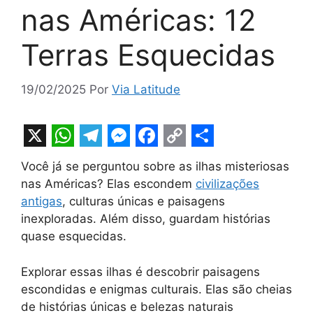
nas Américas: 12
Terras Esquecidas
19/02/2025
Por
Via Latitude
X
W
T
M
F
C
S
Você já se perguntou sobre as ilhas misteriosas
h
e
e
a
o
h
nas Américas? Elas escondem
civilizações
a
l
s
c
p
a
antigas
, culturas únicas e paisagens
t
e
s
e
y
r
inexploradas. Além disso, guardam histórias
quase esquecidas.
s
g
e
b
L
e
A
r
n
o
i
Explorar essas ilhas é descobrir paisagens
p
a
g
o
n
escondidas e enigmas culturais. Elas são cheias
de histórias únicas e belezas naturais