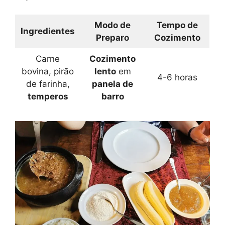
Modo de
Tempo de
Ingredientes
Preparo
Cozimento
Carne
Cozimento
bovina, pirão
lento
em
4-6 horas
de farinha,
panela de
temperos
barro