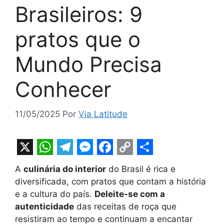
Brasileiros: 9
pratos que o
Mundo Precisa
Conhecer
11/05/2025
Por
Via Latitude
X
W
T
M
F
C
S
A
culinária do interior
do Brasil é rica e
h
e
e
a
o
h
diversificada, com pratos que contam a história
a
l
s
c
p
a
e a cultura do país.
Deleite-se com a
t
e
s
e
y
r
autenticidade
das receitas de roça que
resistiram ao tempo e continuam a encantar