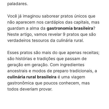
s
g
e
b
L
e
paladares.
A
r
n
o
i
p
a
g
o
n
Você já imaginou saborear pratos únicos que
não aparecem nos cardápios das capitais, mas
p
m
e
k
k
guardam a alma da
gastronomia brasileira
?
r
Neste artigo, vamos revelar 9 pratos que são
verdadeiros tesouros da culinária rural.
Esses pratos são mais do que apenas receitas;
são histórias e tradições que passam de
geração em geração. Com ingredientes
ancestrais e modos de preparo tradicionais, a
culinária rural brasileira
é uma viagem
gastronômica que poucos conhecem, mas
todos deveriam provar.